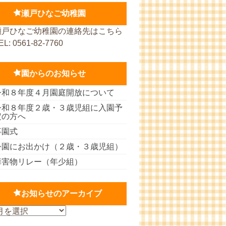
瀬戸ひなご幼稚園
瀬戸ひなご幼稚園の連絡先はこちら
EL: 0561-82-7760
園からのお知らせ
令和８年度４月園庭開放について
令和８年度２歳・３歳児組に入園予
定の方へ
卒園式
公園にお出かけ（２歳・３歳児組）
障害物リレー（年少組）
お知らせのアーカイブ
お
知