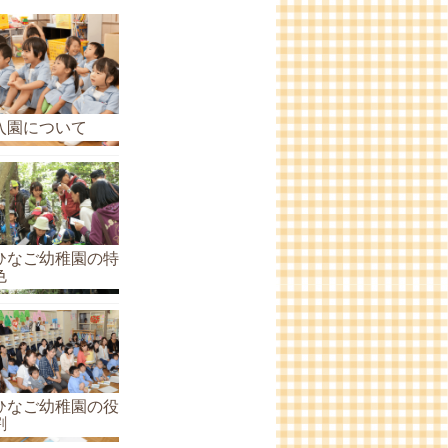
ら
せ
の
ア
ー
入園について
カ
イ
ブ
ひなご幼稚園の特
色
ひなご幼稚園の役
割