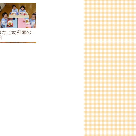
ひなご幼稚園の一
日