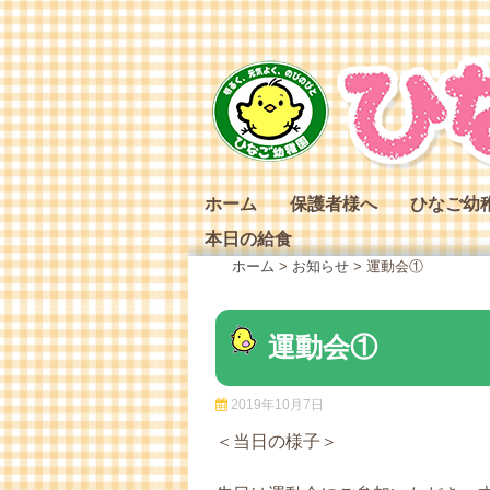
Skip
to
content
ホーム
保護者様へ
ひなご幼
本日の給食
ひなご幼
ホーム
>
お知らせ
>
運動会①
ひなご幼
ひなご幼
運動会①
2019年10月7日
＜当日の様子＞