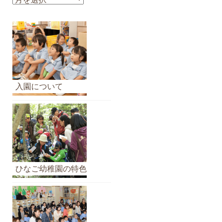
知
ら
せ
の
ア
ー
カ
入園について
イ
ブ
ひなご幼稚園の特色