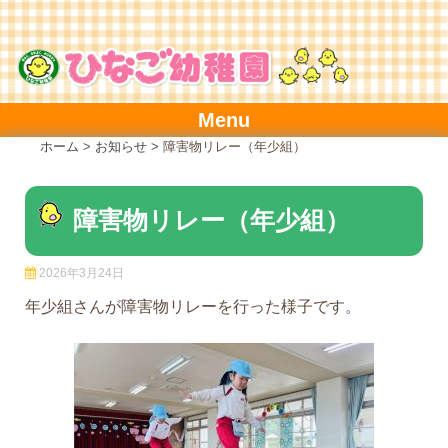
Skip
to
content
Menu
ホーム
>
お知らせ
>
障害物リレー（年少組）
障害物リレー（年少組）
2026年3月24日
年少組さんが障害物リレーを行った様子です。