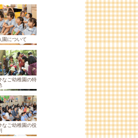
ら
せ
の
ア
ー
入園について
カ
イ
ブ
ひなご幼稚園の特
色
ひなご幼稚園の役
割