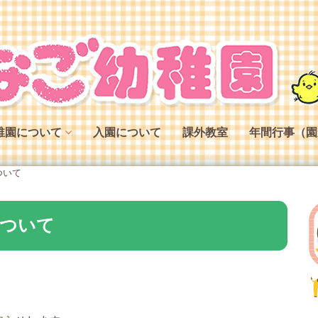
稚園について
入園について
課外教室
年間行事（園
稚園の特色
ついて
稚園の役割
稚園の一日
について