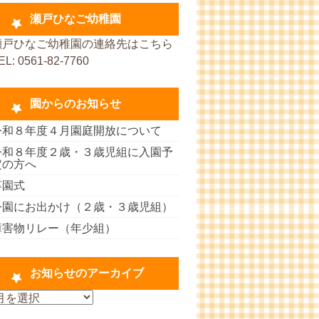
瀬戸ひなご幼稚園
瀬戸ひなご幼稚園の連絡先はこちら
EL: 0561-82-7760
園からのお知らせ
令和８年度４月園庭開放について
令和８年度２歳・３歳児組に入園予
定の方へ
卒園式
公園にお出かけ（２歳・３歳児組）
・
障害物リレー（年少組）
お知らせのアーカイブ
お
知