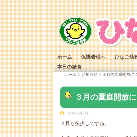
Skip
to
content
ホーム
保護者様へ
ひなご幼
本日の給食
ひなご幼
ホーム
>
お知らせ
>
３月の園庭開放に
ひなご幼
ひなご幼
３月の園庭開放
2023年2月24日
２月も後少しですね。