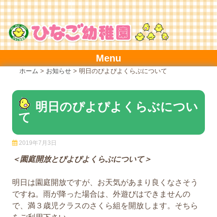
Skip
to
content
Menu
ホーム
>
お知らせ
>
明日のぴよぴよくらぶについて
明日のぴよぴよくらぶについ
て
2019年7月3日
＜園庭開放とぴよぴよくらぶについて＞
明日は園庭開放ですが、お天気があまり良くなさそう
ですね。雨が降った場合は、外遊びはできませんの
で、満３歳児クラスのさくら組を開放します。そちら