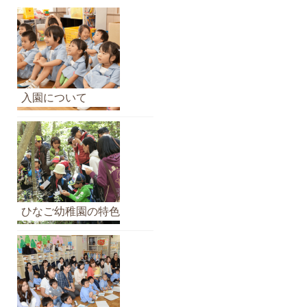
ら
せ
の
ア
ー
カ
入園について
イ
ブ
ひなご幼稚園の特色