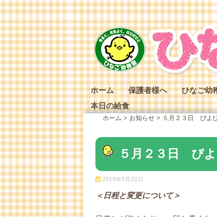
Skip
to
content
ホーム
保護者様へ
ひなご幼
本日の給食
ひなご幼
ホーム
>
お知らせ
>
５月２３日 ぴよぴ
ひなご幼
ひなご幼
５月２３日 ぴよ
2019年5月22日
＜日程と変更について＞