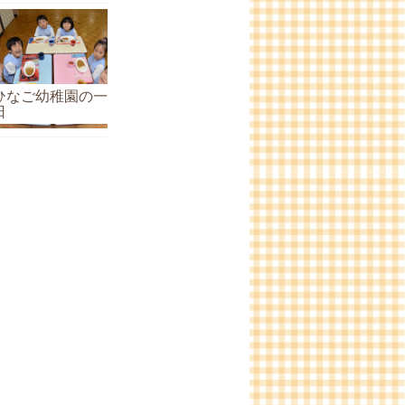
ひなご幼稚園の一
日