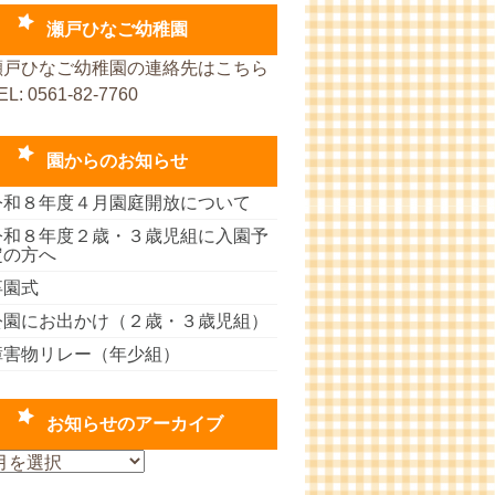
瀬戸ひなご幼稚園
瀬戸ひなご幼稚園の連絡先はこちら
EL: 0561-82-7760
園からのお知らせ
令和８年度４月園庭開放について
令和８年度２歳・３歳児組に入園予
定の方へ
卒園式
公園にお出かけ（２歳・３歳児組）
障害物リレー（年少組）
お知らせのアーカイブ
お
知