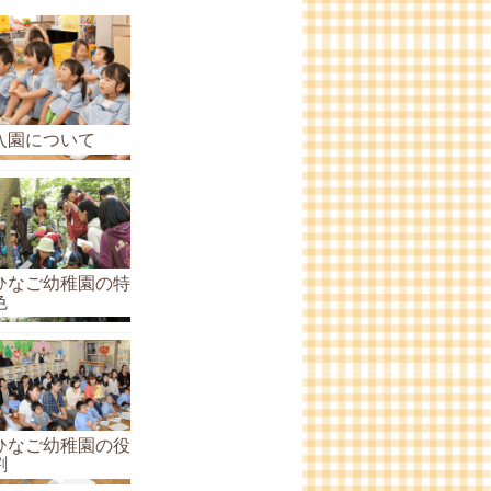
ら
せ
の
ア
ー
入園について
カ
イ
ブ
ひなご幼稚園の特
色
ひなご幼稚園の役
割