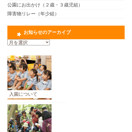
公園にお出かけ（２歳・３歳児組）
障害物リレー（年少組）
お知らせのアーカイブ
お
知
ら
せ
の
ア
ー
カ
入園について
イ
ブ