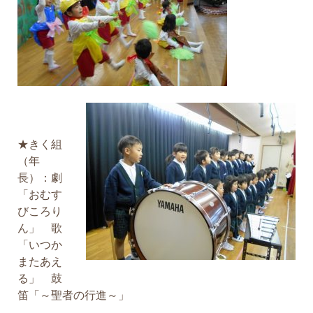
★きく組
（年
長）：劇
「おむす
びころり
ん」 歌
「いつか
またあえ
る」 鼓
笛「～聖者の行進～」