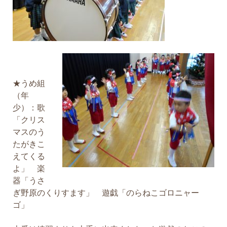
★うめ組
（年
少）：歌
「クリス
マスのう
たがきこ
えてくる
よ」 楽
器「うさ
ぎ野原のくりすます」 遊戯「のらねこゴロニャー
ゴ」