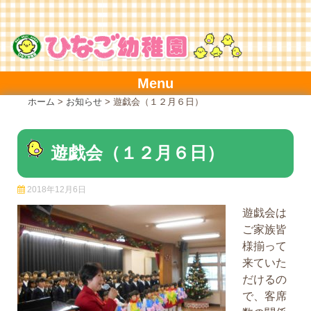
Skip
to
content
Menu
ホーム
>
お知らせ
>
遊戯会（１２月６日）
遊戯会（１２月６日）
2018年12月6日
遊戯会は
ご家族皆
様揃って
来ていた
だけるの
で、客席