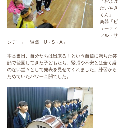
「およげ
たいやき
くん」
楽器「ビ
ューティ
フル・サ
ンデー」 遊戯「U・S・A」
本番当日、自分たちは出来る！という自信に満ちた笑
顔で登園してきた子どもたち。緊張や不安とは全く縁
のない堂々として発表を見せてくれました。練習から
ためていたパワー全開でした。