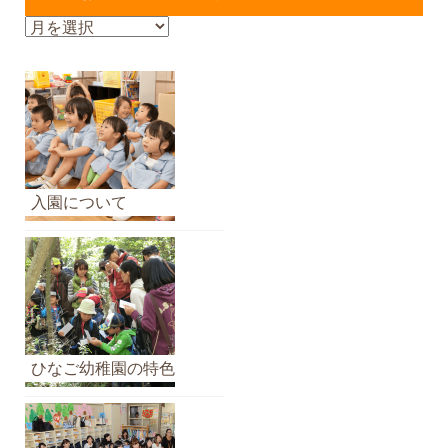
お
知
ら
せ
の
ア
ー
カ
入園について
イ
ブ
ひなご幼稚園の特色