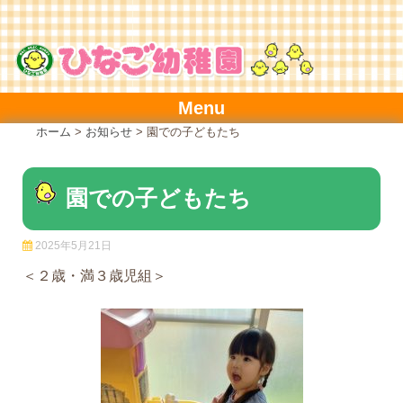
Skip
to
content
Menu
ホーム
>
お知らせ
>
園での子どもたち
園での子どもたち
2025年5月21日
＜２歳・満３歳児組＞