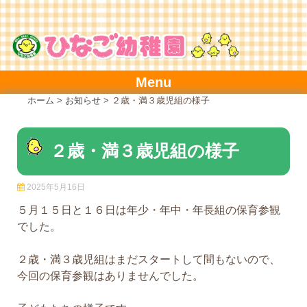
Skip
to
content
Menu
ホーム
>
お知らせ
>
２歳・満３歳児組の様子
２歳・満３歳児組の様子
2025年5月16日
５月１５日と１６日は年少・年中・年長組の保育参観
でした。
２歳・満３歳児組はまだスタートして間もないので、
今回の保育参観はありませんでした。