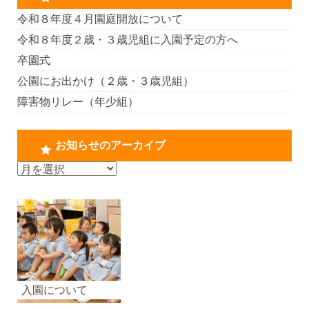
令和８年度４月園庭開放について
令和８年度２歳・３歳児組に入園予定の方へ
卒園式
公園にお出かけ（２歳・３歳児組）
障害物リレー（年少組）
お知らせのアーカイブ
お
知
ら
せ
の
ア
ー
カ
入園について
イ