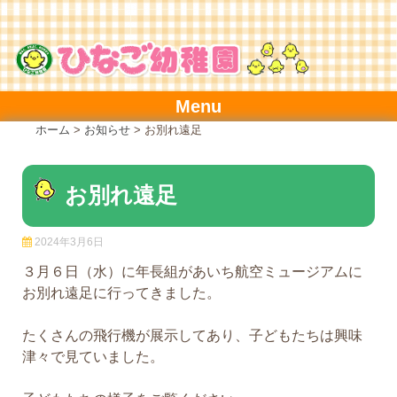
Skip
to
content
Menu
ホーム
>
お知らせ
>
お別れ遠足
お別れ遠足
2024年3月6日
３月６日（水）に年長組があいち航空ミュージアムに
お別れ遠足に行ってきました。
たくさんの飛行機が展示してあり、子どもたちは興味
津々で見ていました。