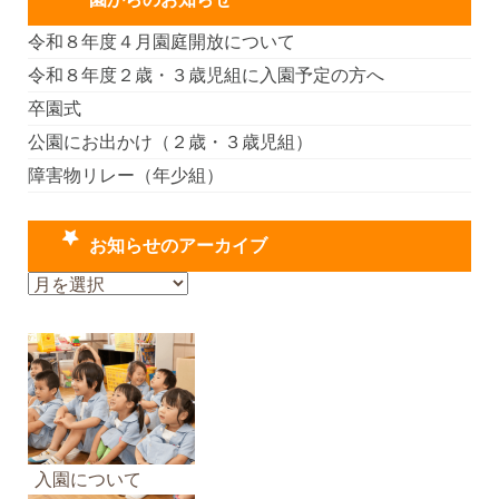
令和８年度４月園庭開放について
令和８年度２歳・３歳児組に入園予定の方へ
卒園式
公園にお出かけ（２歳・３歳児組）
障害物リレー（年少組）
お知らせのアーカイブ
お
知
ら
せ
の
ア
ー
カ
入園について
イ