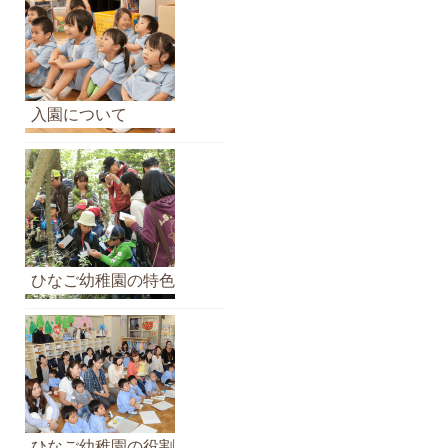
せ
の
ア
ー
カ
入園について
イ
ブ
ひなご幼稚園の特色
ひなご幼稚園の役割