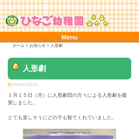
Skip
to
content
Menu
ホーム
>
お知らせ
>
人形劇
人形劇
2024年1月15日
１月１５日（月）に人形劇団の方々による人形劇を鑑
賞しました。
とても楽しそうにどの子も観てくれていました。