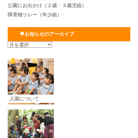
公園にお出かけ（２歳・３歳児組）
障害物リレー（年少組）
お知らせのアーカイブ
お
知
ら
せ
の
ア
ー
カ
入園について
イ
ブ