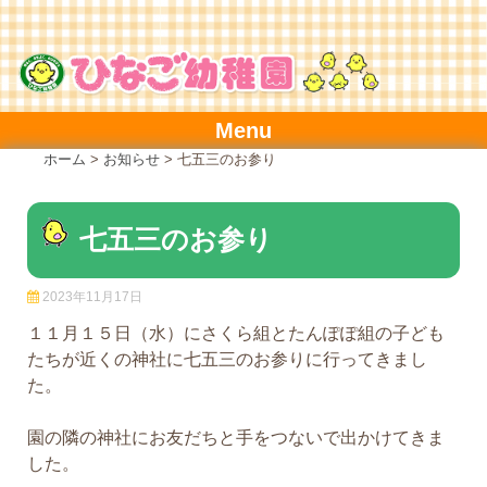
Skip
to
content
Menu
ホーム
>
お知らせ
>
七五三のお参り
七五三のお参り
2023年11月17日
１１月１５日（水）にさくら組とたんぽぽ組の子ども
たちが近くの神社に七五三のお参りに行ってきまし
た。
園の隣の神社にお友だちと手をつないで出かけてきま
した。