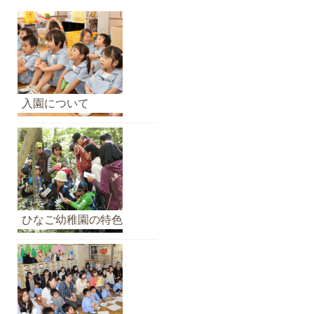
ら
せ
の
ア
ー
カ
入園について
イ
ブ
ひなご幼稚園の特色