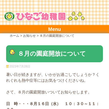
Skip
to
content
Menu
ホーム
>
お知らせ
>
８月の園庭開放について
８月の園庭開放について
2023年7月28日
暑い日が続きますが、いかがお過ごしでしょうか？く
れぐれも熱中症等にはお気をつけくださいね。
さて、８月の園庭開放いついてお知らせします。
日 時・・・８月１６日（水） １０：３０～１１：