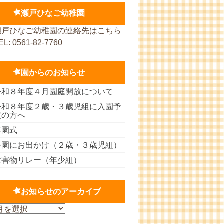
瀬戸ひなご幼稚園
瀬戸ひなご幼稚園の連絡先はこちら
EL: 0561-82-7760
園からのお知らせ
令和８年度４月園庭開放について
令和８年度２歳・３歳児組に入園予
定の方へ
卒園式
公園にお出かけ（２歳・３歳児組）
障害物リレー（年少組）
お知らせのアーカイブ
お
知