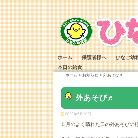
Skip
to
content
ホーム
保護者様へ
ひなご幼
本日の給食
ひなご幼
ホーム
>
お知らせ
>
外あそび♬
ひなご幼
ひなご幼
外あそび♬
2023年5月10日
５月のよく晴れた日の外あそびの