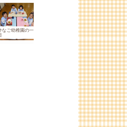
ひなご幼稚園の一
日