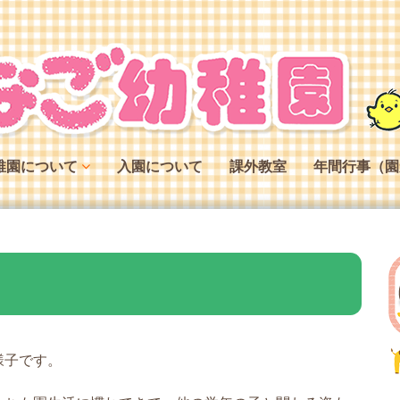
稚園について
入園について
課外教室
年間行事（園
稚園の特色
稚園の役割
稚園の一日
様子です。