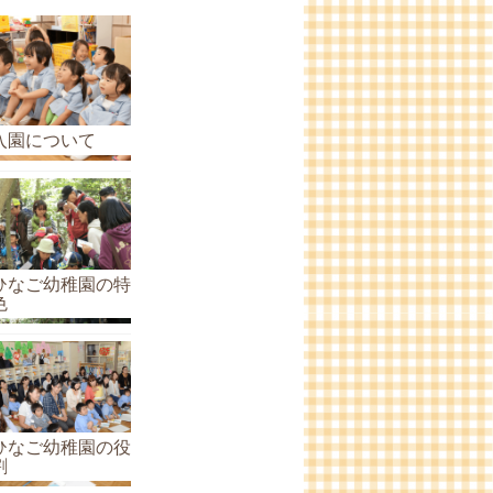
ら
せ
の
ア
ー
入園について
カ
イ
ブ
ひなご幼稚園の特
色
ひなご幼稚園の役
割