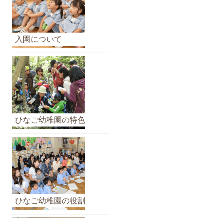
の
ア
ー
カ
入園について
イ
ブ
ひなご幼稚園の特色
ひなご幼稚園の役割