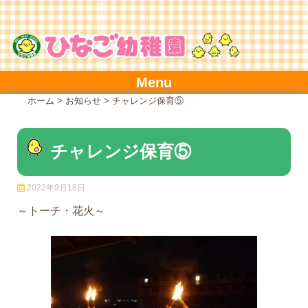
Skip
to
content
Menu
ホーム
>
お知らせ
>
チャレンジ保育⑤
チャレンジ保育⑤
2022年9月18日
～トーチ・花火～