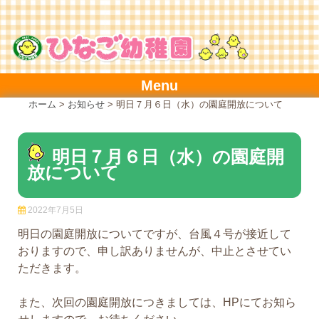
Skip
to
content
Menu
ホーム
>
お知らせ
>
明日７月６日（水）の園庭開放について
明日７月６日（水）の園庭開
放について
2022年7月5日
明日の園庭開放についてですが、台風４号が接近して
おりますので、申し訳ありませんが、中止とさせてい
ただきます。
また、次回の園庭開放につきましては、HPにてお知ら