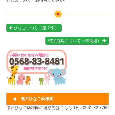
せしますので、お待ちください。
ひなごまつり（第２部）
習字道具について（年長組）
瀬戸ひなご幼稚園
瀬戸ひなご幼稚園の連絡先はこちら TEL: 0561-82-7760