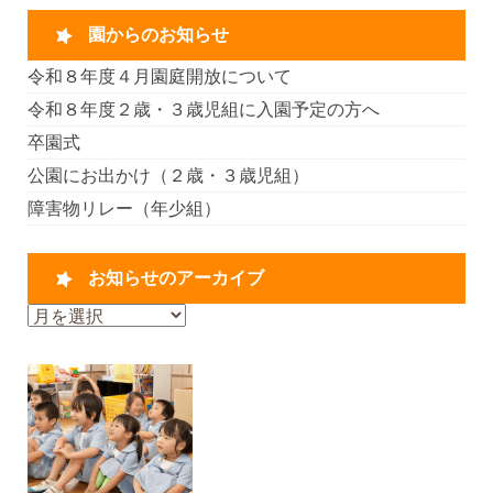
園からのお知らせ
令和８年度４月園庭開放について
令和８年度２歳・３歳児組に入園予定の方へ
卒園式
公園にお出かけ（２歳・３歳児組）
障害物リレー（年少組）
お知らせのアーカイブ
お
知
ら
せ
の
ア
ー