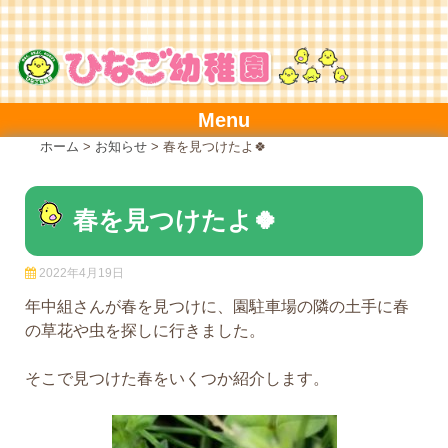
Skip
to
content
Menu
ホーム
>
お知らせ
>
春を見つけたよ🍀
春を見つけたよ🍀
2022年4月19日
年中組さんが春を見つけに、園駐車場の隣の土手に春
の草花や虫を探しに行きました。
そこで見つけた春をいくつか紹介します。