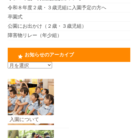
令和８年度２歳・３歳児組に入園予定の方へ
卒園式
公園にお出かけ（２歳・３歳児組）
障害物リレー（年少組）
お知らせのアーカイブ
お
知
ら
せ
の
ア
ー
カ
入園について
イ
ブ