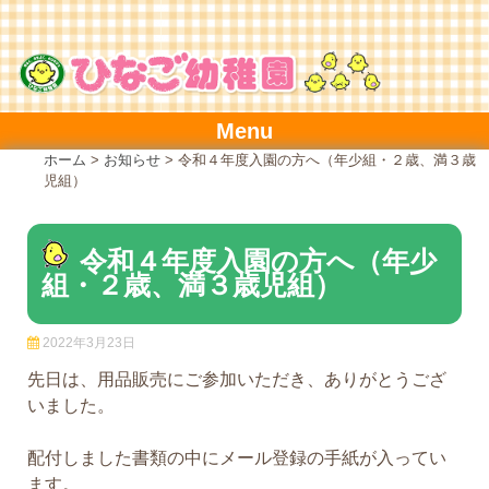
Skip
to
content
Menu
ホーム
>
お知らせ
>
令和４年度入園の方へ（年少組・２歳、満３歳
児組）
令和４年度入園の方へ（年少
組・２歳、満３歳児組）
2022年3月23日
先日は、用品販売にご参加いただき、ありがとうござ
いました。
配付しました書類の中にメール登録の手紙が入ってい
ます。