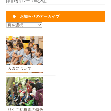
障害物リレー（年少組）
お知らせのアーカイブ
お
知
ら
せ
の
ア
ー
カ
入園について
イ
ブ
ひなご幼稚園の特色