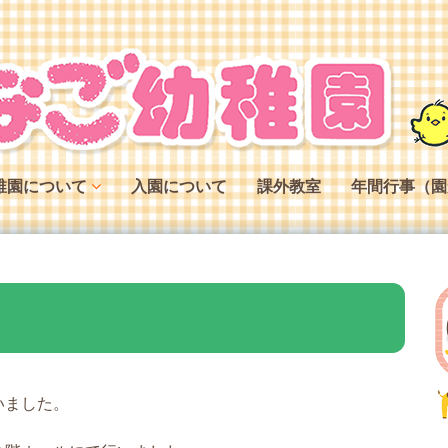
稚園について
入園について
課外教室
年間行事（園
稚園の特色
稚園の役割
稚園の一日
いました。