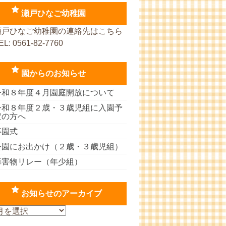
瀬戸ひなご幼稚園
瀬戸ひなご幼稚園の連絡先はこちら
EL: 0561-82-7760
園からのお知らせ
令和８年度４月園庭開放について
令和８年度２歳・３歳児組に入園予
定の方へ
卒園式
公園にお出かけ（２歳・３歳児組）
障害物リレー（年少組）
お知らせのアーカイブ
お
知