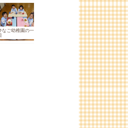
ひなご幼稚園の一
日