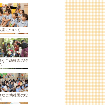
ら
せ
の
ア
ー
入園について
カ
イ
ブ
ひなご幼稚園の特
色
ひなご幼稚園の役
割