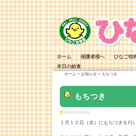
Skip
to
content
ホーム
保護者様へ
ひなご幼
本日の給食
ひなご幼
ホーム
>
お知らせ
>
もちつき
ひなご幼
ひなご幼
もちつき
2022年1月13日
１月１２日（水）にもちつきを行