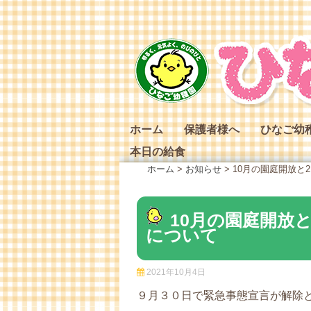
Skip
to
content
ホーム
保護者様へ
ひなご幼
本日の給食
ひなご幼
ホーム
>
お知らせ
>
10月の園庭開放と
ひなご幼
ひなご幼
10月の園庭開放
について
2021年10月4日
９月３０日で緊急事態宣言が解除