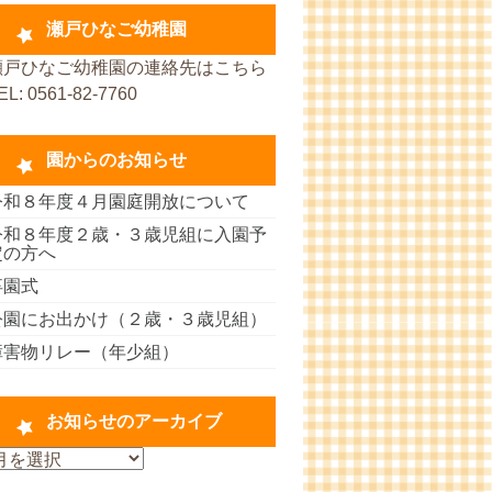
瀬戸ひなご幼稚園
瀬戸ひなご幼稚園の連絡先はこちら
EL: 0561-82-7760
園からのお知らせ
令和８年度４月園庭開放について
令和８年度２歳・３歳児組に入園予
定の方へ
卒園式
公園にお出かけ（２歳・３歳児組）
障害物リレー（年少組）
お知らせのアーカイブ
お
知