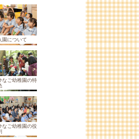
ら
せ
の
ア
ー
入園について
カ
イ
ブ
ひなご幼稚園の特
色
ひなご幼稚園の役
割