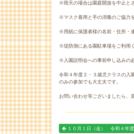
※雨天の場合は園庭開放を中止と
※マスク着用と手の消毒のご協力
※用紙に保護者様の名前・住所・
※堤防側にある園駐車場をご利用
※入園説明会への事前申し込みの
令和４年度２・３歳児クラスの入
のみの参加でも大丈夫です。
お問い合わせ等ございましたら、
１０月１日（金） 令和４年度