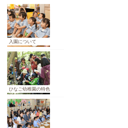
ら
せ
の
ア
ー
カ
入園について
イ
ブ
ひなご幼稚園の特色