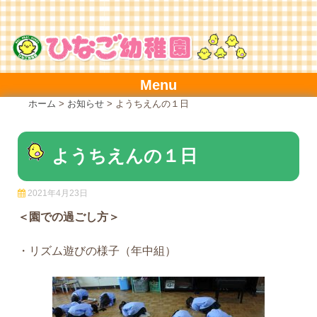
Skip
to
content
Menu
ホーム
>
お知らせ
>
ようちえんの１日
ようちえんの１日
2021年4月23日
＜園での過ごし方＞
・リズム遊びの様子（年中組）