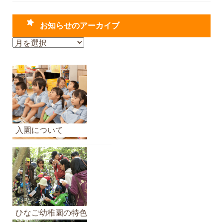
お知らせのアーカイブ
お
知
ら
せ
の
ア
ー
カ
入園について
イ
ブ
ひなご幼稚園の特色