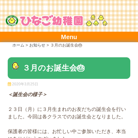
Skip
to
content
Menu
ホーム
>
お知らせ
>
３月のお誕生会🎂
３月のお誕生会🎂
2020年3月25日
＜誕生会の様子＞
２３日（月）に３月生まれのお友だちの誕生会を行い
ました。今回は各クラスでのお誕生会となりました。
保護者の皆様には、お忙しい中ご参加いただき、本当