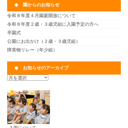
園からのお知らせ
令和８年度４月園庭開放について
令和８年度２歳・３歳児組に入園予定の方へ
卒園式
公園にお出かけ（２歳・３歳児組）
障害物リレー（年少組）
お知らせのアーカイブ
お
知
ら
せ
の
ア
ー
カ
入園について