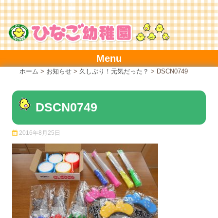
Skip
to
content
Menu
ホーム
>
お知らせ
>
久しぶり！元気だった？
>
DSCN0749
DSCN0749
2016年8月25日