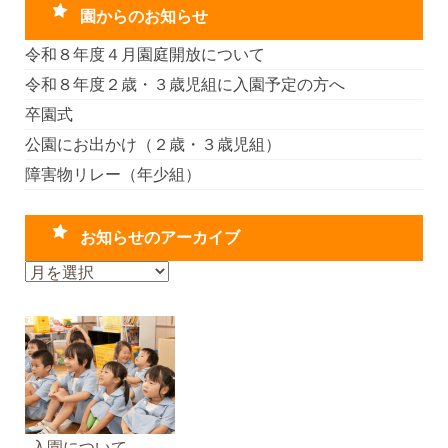
園からのお知らせ
令和８年度４月園庭開放について
令和８年度２歳・３歳児組に入園予定の方へ
卒園式
公園にお出かけ（２歳・３歳児組）
障害物リレー（年少組）
お知らせのアーカイブ
お
知
ら
せ
の
ア
ー
カ
入園について