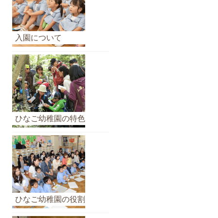
ア
ー
カ
入園について
イ
ブ
ひなご幼稚園の特色
ひなご幼稚園の役割