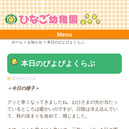
Skip
to
content
Menu
ホーム
>
お知らせ
>
本日のぴよぴよくらぶ
本日のぴよぴよくらぶ
2019年11月7日
＜今日の様子＞
グッと寒くなってきましたね。おひさまの光が当たっ
ているところは暖かいのですが、日陰は冷え込んでい
て、秋の深まりを改めて、感じました。