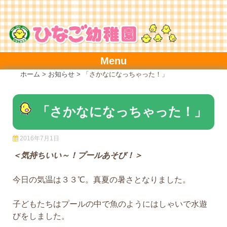
Skip
to
content
Menu
ホーム
>
お知らせ
>
「さかなになっちゃった！」
「さかなになっちゃった！」
2016年7月1日
＜気持ちいい～！プールあそび！＞
今日の気温は３３℃。真夏の暑さとなりました。
子どもたちはプールの中で魚のようにはしゃいで水遊
びをしました。