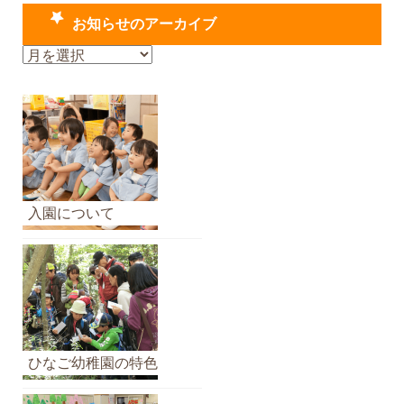
お知らせのアーカイブ
お
知
ら
せ
の
ア
ー
カ
入園について
イ
ブ
ひなご幼稚園の特色