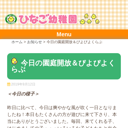
Skip
to
content
Menu
ホーム
>
お知らせ
>
今日の園庭開放＆ぴよぴよくらぶ
今日の園庭開放＆ぴよぴよく
らぶ
2019年9月12日
＜今日の様子＞
昨日に比べて、今日は爽やかな風が吹く一日となりま
したね！本日もたくさんの方が遊びに来て下さり、本
当にありがとうございました。毎回、来てくれる子、