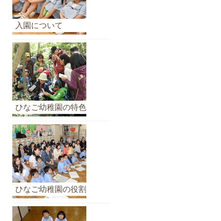
ー
カ
入園について
イ
ブ
ひなご幼稚園の特色
ひなご幼稚園の役割