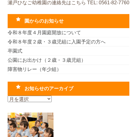
瀬戸ひなご幼稚園の連絡先はこちら TEL: 0561-82-7760
園からのお知らせ
令和８年度４月園庭開放について
令和８年度２歳・３歳児組に入園予定の方へ
卒園式
公園にお出かけ（２歳・３歳児組）
障害物リレー（年少組）
お知らせのアーカイブ
お
知
ら
せ
の
ア