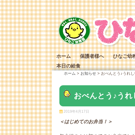
Skip
to
content
ホーム
保護者様へ
ひなご幼
本日の給食
ひなご幼
ホーム
>
お知らせ
>
おべんとう♪うれし
ひなご幼
ひなご幼
おべんとう♪うれ
2019年4月17日
＜はじめてのお弁当！＞