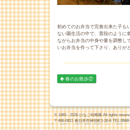
初めてのお弁当で完食出来た子も
ない園生活の中で、普段のように
ながらお弁当の中身や量を調整し
いお弁当を作って下さり、ありが
春のお散歩②
© 1965 - 2026 ひなご幼稚園 All rights reserv
〒486-0821 春日井市神領町1-26-6 TEL:
0568