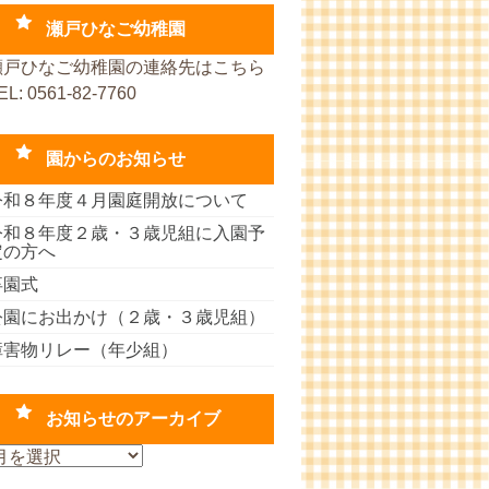
瀬戸ひなご幼稚園
瀬戸ひなご幼稚園の連絡先はこちら
EL: 0561-82-7760
園からのお知らせ
令和８年度４月園庭開放について
令和８年度２歳・３歳児組に入園予
定の方へ
卒園式
公園にお出かけ（２歳・３歳児組）
障害物リレー（年少組）
お知らせのアーカイブ
お
知