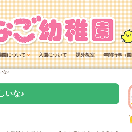
稚園について
入園について
課外教室
年間行事（園
稚園の特色
いな♪
稚園の役割
稚園の一日
しいな♪