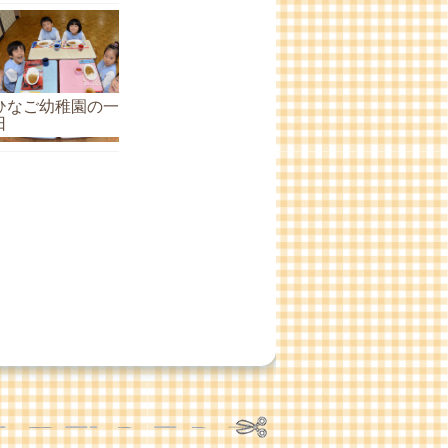
ひなご幼稚園の一
日