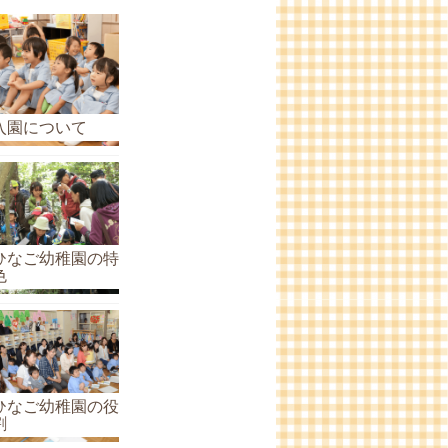
ら
せ
の
ア
ー
入園について
カ
イ
ブ
ひなご幼稚園の特
色
ひなご幼稚園の役
割