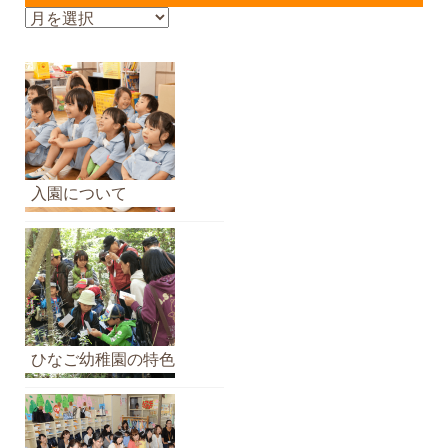
お
知
ら
せ
の
ア
ー
カ
入園について
イ
ブ
ひなご幼稚園の特色