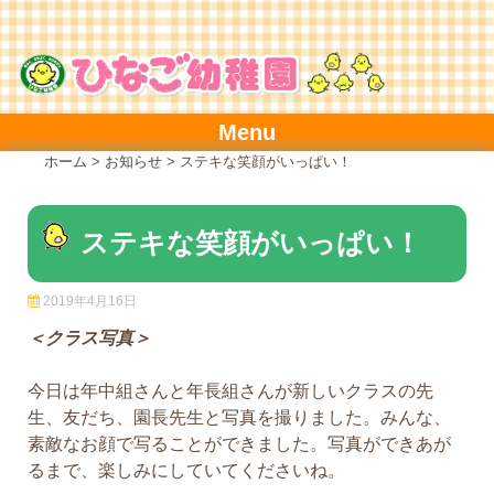
Skip
to
content
Menu
ホーム
>
お知らせ
>
ステキな笑顔がいっぱい！
ステキな笑顔がいっぱい！
2019年4月16日
＜クラス写真＞
今日は年中組さんと年長組さんが新しいクラスの先
生、友だち、園長先生と写真を撮りました。みんな、
素敵なお顔で写ることができました。写真ができあが
るまで、楽しみにしていてくださいね。