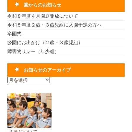
園からのお知らせ
令和８年度４月園庭開放について
令和８年度２歳・３歳児組に入園予定の方へ
卒園式
公園にお出かけ（２歳・３歳児組）
障害物リレー（年少組）
お知らせのアーカイブ
お
知
ら
せ
の
ア
ー
カ
入園について