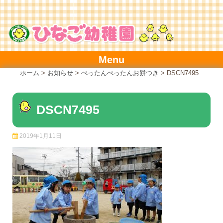
Skip
to
content
Menu
ホーム
>
お知らせ
>
ぺったんぺったんお餅つき
>
DSCN7495
DSCN7495
2019年1月11日