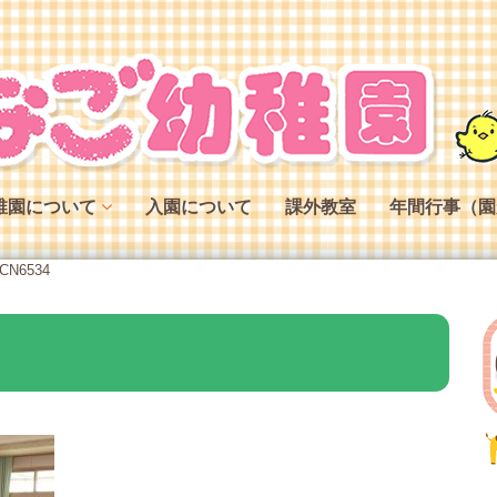
稚園について
入園について
課外教室
年間行事（園
稚園の特色
CN6534
稚園の役割
稚園の一日