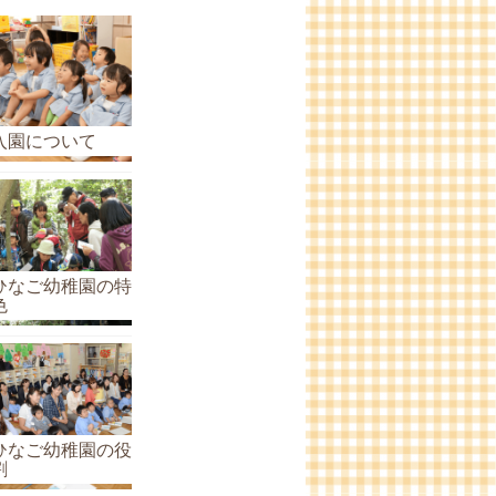
ら
せ
の
ア
ー
入園について
カ
イ
ブ
ひなご幼稚園の特
色
ひなご幼稚園の役
割