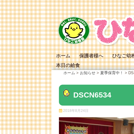
Skip
to
content
ホーム
保護者様へ
ひなご幼
本日の給食
ひなご幼
ホーム
>
お知らせ
>
夏季保育中！
>
DS
ひなご幼
ひなご幼
DSCN6534
2018年8月24日