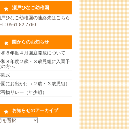
瀬戸ひなご幼稚園
瀬戸ひなご幼稚園の連絡先はこちら
EL: 0561-82-7760
園からのお知らせ
令和８年度４月園庭開放について
令和８年度２歳・３歳児組に入園予
定の方へ
卒園式
公園にお出かけ（２歳・３歳児組）
障害物リレー（年少組）
お知らせのアーカイブ
お
知