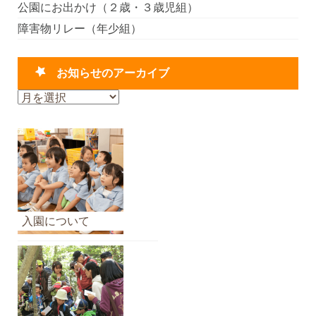
公園にお出かけ（２歳・３歳児組）
障害物リレー（年少組）
お知らせのアーカイブ
お
知
ら
せ
の
ア
ー
カ
入園について
イ
ブ