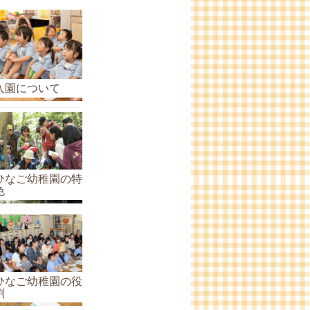
ら
せ
の
ア
ー
入園について
カ
イ
ブ
ひなご幼稚園の特
色
ひなご幼稚園の役
割