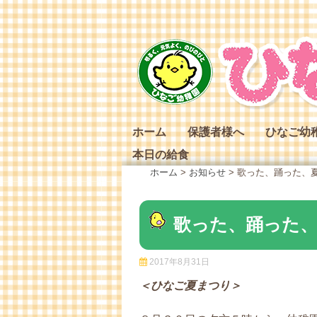
Skip
to
content
ホーム
保護者様へ
ひなご幼
本日の給食
ひなご幼
ホーム
>
お知らせ
>
歌った、踊った、
ひなご幼
ひなご幼
歌った、踊った
2017年8月31日
＜ひなご夏まつり＞