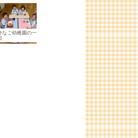
ひなご幼稚園の一
日