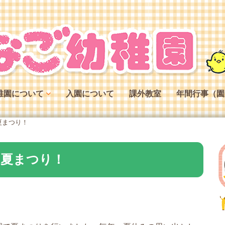
稚園について
入園について
課外教室
年間行事（園
稚園の特色
夏まつり！
稚園の役割
稚園の一日
、夏まつり！