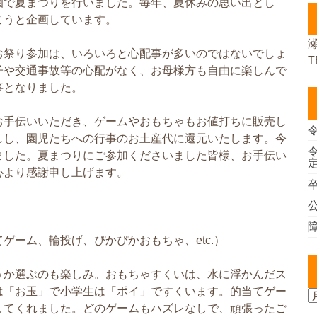
園で夏まつりを行いました。毎年、夏休みの思い出とし
こうと企画しています。
お祭り参加は、いろいろと心配事が多いのではないでしょ
T
子や交通事故等の心配がなく、お母様方も自由に楽しんで
事となりました。
お手伝いいただき、ゲームやおもちゃもお値打ちに販売し
しし、園児たちへの行事のお土産代に還元いたします。今
ました。夏まつりにご参加くださいました皆様、お手伝い
心より感謝申し上げます。
ゲーム、輪投げ、ぴかぴかおもちゃ、etc.）
うか選ぶのも楽しみ。おもちゃすくいは、水に浮かんだス
は「お玉」で小学生は「ポイ」ですくいます。的当てゲー
してくれました。どのゲームもハズレなしで、頑張ったご