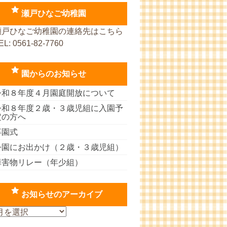
瀬戸ひなご幼稚園
瀬戸ひなご幼稚園の連絡先はこちら
EL: 0561-82-7760
園からのお知らせ
令和８年度４月園庭開放について
令和８年度２歳・３歳児組に入園予
定の方へ
卒園式
公園にお出かけ（２歳・３歳児組）
障害物リレー（年少組）
お知らせのアーカイブ
お
知