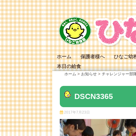
Skip
to
content
ホーム
保護者様へ
ひなご幼
本日の給食
ひなご幼
ホーム
>
お知らせ
>
チャレンジャー部
ひなご幼
ひなご幼
DSCN3365
2017年7月23日