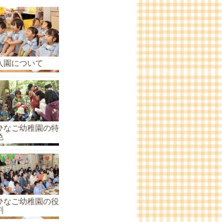
ら
せ
の
ア
ー
入園について
カ
イ
ブ
ひなご幼稚園の特
色
ひなご幼稚園の役
割