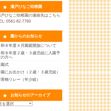
瀬戸ひなご幼稚園
瀬戸ひなご幼稚園の連絡先はこちら
EL: 0561-82-7760
園からのお知らせ
令和８年度４月園庭開放について
令和８年度２歳・３歳児組に入園予
定の方へ
卒園式
公園にお出かけ（２歳・３歳児組）
障害物リレー（年少組）
お知らせのアーカイブ
お
知