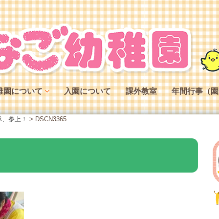
稚園について
入園について
課外教室
年間行事（園
稚園の特色
隊、参上！
>
DSCN3365
稚園の役割
稚園の一日