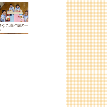
ひなご幼稚園の一
日