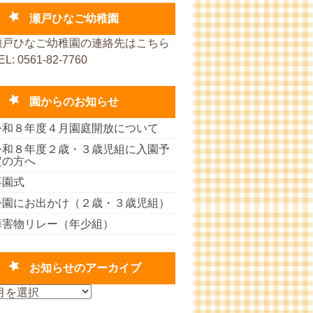
瀬戸ひなご幼稚園
瀬戸ひなご幼稚園の連絡先はこちら
EL: 0561-82-7760
園からのお知らせ
令和８年度４月園庭開放について
令和８年度２歳・３歳児組に入園予
定の方へ
卒園式
公園にお出かけ（２歳・３歳児組）
障害物リレー（年少組）
お知らせのアーカイブ
お
知