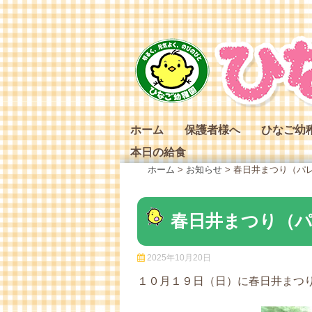
Skip
to
content
ホーム
保護者様へ
ひなご幼
本日の給食
ひなご幼
ホーム
>
お知らせ
>
春日井まつり（パ
ひなご幼
ひなご幼
春日井まつり（
2025年10月20日
１０月１９日（日）に春日井まつ