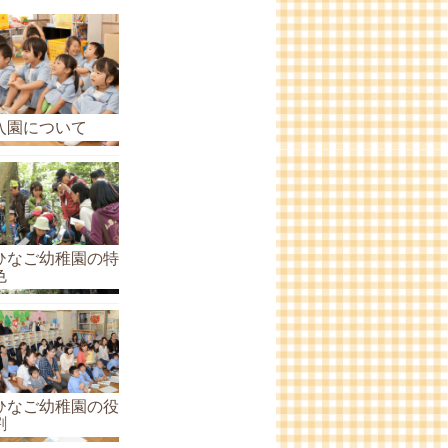
ら
せ
の
ア
ー
入園について
カ
イ
ブ
ひなご幼稚園の特
色
ひなご幼稚園の役
割