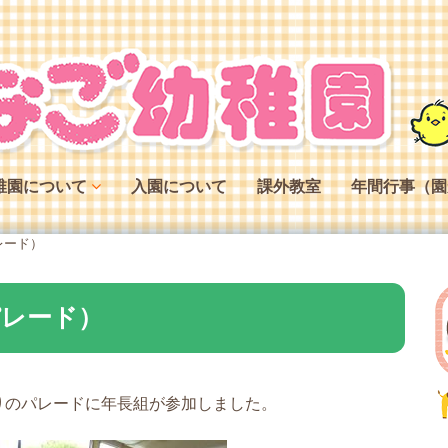
稚園について
入園について
課外教室
年間行事（園
稚園の特色
レード）
稚園の役割
稚園の一日
パレード）
りのパレードに年長組が参加しました。