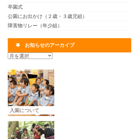
卒園式
公園にお出かけ（２歳・３歳児組）
障害物リレー（年少組）
お知らせのアーカイブ
お
知
ら
せ
の
ア
ー
カ
入園について
イ
ブ