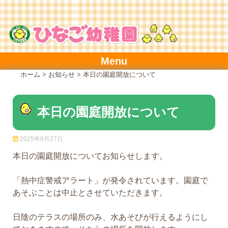
Skip
to
content
Menu
ホーム
>
お知らせ
>
本日の園庭開放について
本日の園庭開放について
2025年8月27日
本日の園庭開放についてお知らせします。
「熱中症警戒アラート」が発令されています。園庭で
あそぶことは中止とさせていただきます。
日陰のテラスの場所のみ、水あそびが行えるようにし