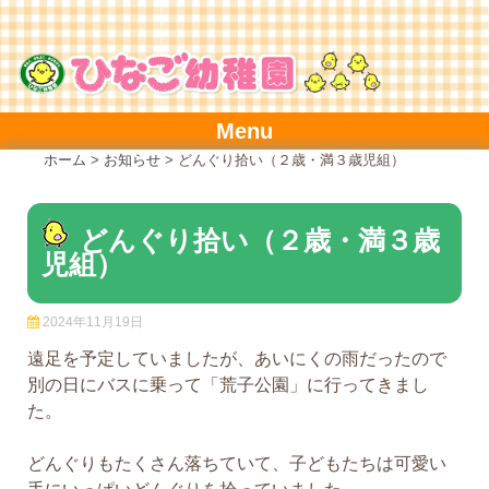
Skip
to
content
Menu
ホーム
>
お知らせ
>
どんぐり拾い（２歳・満３歳児組）
どんぐり拾い（２歳・満３歳
児組）
2024年11月19日
遠足を予定していましたが、あいにくの雨だったので
別の日にバスに乗って「荒子公園」に行ってきまし
た。
どんぐりもたくさん落ちていて、子どもたちは可愛い