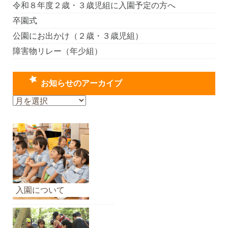
令和８年度２歳・３歳児組に入園予定の方へ
卒園式
公園にお出かけ（２歳・３歳児組）
障害物リレー（年少組）
お知らせのアーカイブ
お
知
ら
せ
の
ア
ー
カ
入園について
イ
ブ