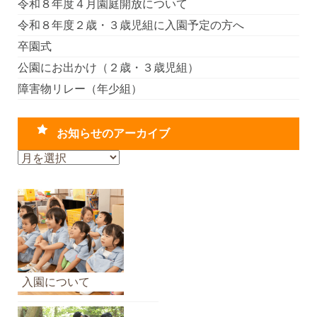
令和８年度４月園庭開放について
令和８年度２歳・３歳児組に入園予定の方へ
卒園式
公園にお出かけ（２歳・３歳児組）
障害物リレー（年少組）
お知らせのアーカイブ
お
知
ら
せ
の
ア
ー
カ
入園について
イ
ブ