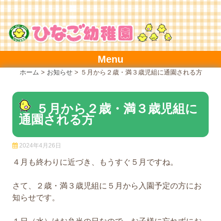
Skip
to
content
Menu
ホーム
>
お知らせ
>
５月から２歳・満３歳児組に通園される方
５月から２歳・満３歳児組に
通園される方
2024年4月26日
４月も終わりに近づき、もうすぐ５月ですね。
さて、２歳・満３歳児組に５月から入園予定の方にお
知らせです。