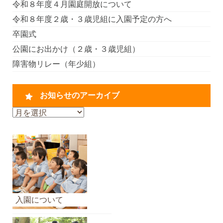
令和８年度４月園庭開放について
令和８年度２歳・３歳児組に入園予定の方へ
卒園式
公園にお出かけ（２歳・３歳児組）
障害物リレー（年少組）
お知らせのアーカイブ
お
知
ら
せ
の
ア
ー
カ
入園について
イ
ブ