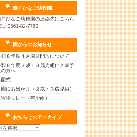
瀬戸ひなご幼稚園
瀬戸ひなご幼稚園の連絡先はこちら
EL: 0561-82-7760
園からのお知らせ
令和８年度４月園庭開放について
令和８年度２歳・３歳児組に入園予
定の方へ
卒園式
公園にお出かけ（２歳・３歳児組）
障害物リレー（年少組）
お知らせのアーカイブ
お
知