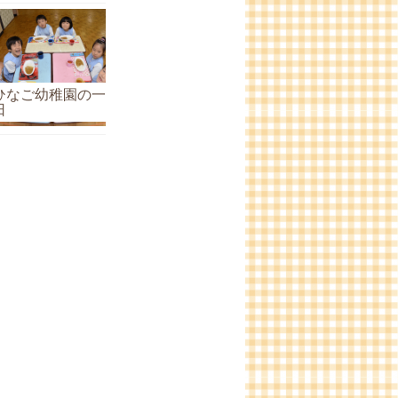
ひなご幼稚園の一
日