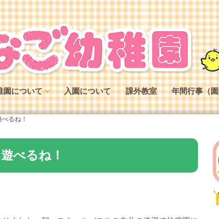
稚園について
入園について
課外教室
年間行事（園
稚園の特色
遊べるね！
稚園の役割
稚園の一日
い遊べるね！