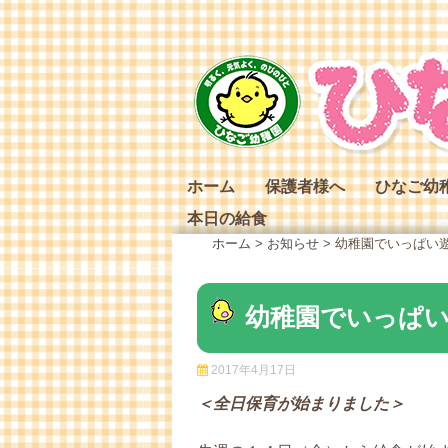
Skip
to
content
ホーム
保護者様へ
ひなご幼
本日の給食
ひなご幼
ホーム
>
お知らせ
>
幼稚園でいっぱい
ひなご幼
ひなご幼
幼稚園でいっぱ
2017年4月17日
＜全日保育が始まりました＞