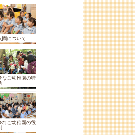
ら
せ
の
ア
ー
入園について
カ
イ
ブ
ひなご幼稚園の特
色
ひなご幼稚園の役
割