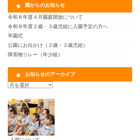
園からのお知らせ
令和８年度４月園庭開放について
令和８年度２歳・３歳児組に入園予定の方へ
卒園式
公園にお出かけ（２歳・３歳児組）
障害物リレー（年少組）
お知らせのアーカイブ
お
知
ら
せ
の
ア
ー
カ
入園について