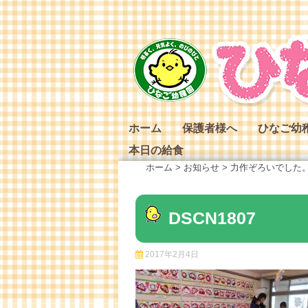
Skip
to
content
ホーム
保護者様へ
ひなご幼
本日の給食
ひなご幼
ホーム
>
お知らせ
>
力作ぞろいでした
ひなご幼
ひなご幼
DSCN1807
2017年2月4日