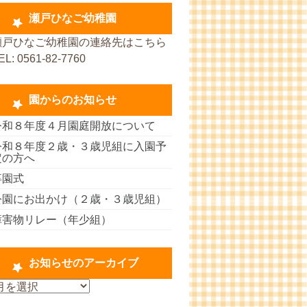
瀬戸ひなご幼稚園
瀬戸ひなご幼稚園の連絡先はこちら
EL: 0561-82-7760
園からのお知らせ
令和８年度４月園庭開放について
令和８年度２歳・３歳児組に入園予
定の方へ
卒園式
公園にお出かけ（２歳・３歳児組）
障害物リレー（年少組）
お知らせのアーカイブ
お
知