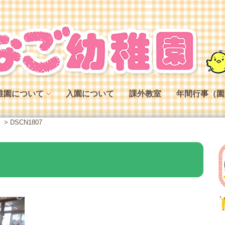
稚園について
入園について
課外教室
年間行事（園
稚園の特色
。
>
DSCN1807
稚園の役割
稚園の一日