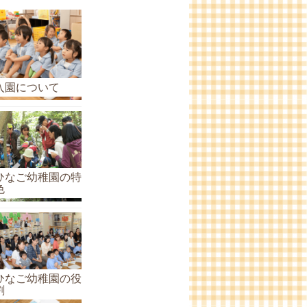
ら
せ
の
ア
ー
入園について
カ
イ
ブ
ひなご幼稚園の特
色
ひなご幼稚園の役
割