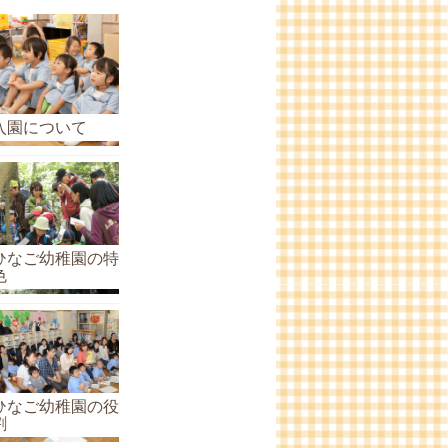
ら
せ
の
ア
ー
入園について
カ
イ
ブ
ひなご幼稚園の特
色
ひなご幼稚園の役
割