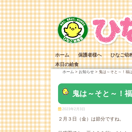
Skip
to
content
ホーム
保護者様へ
ひなご幼
本日の給食
ひなご幼
ホーム
>
お知らせ
>
鬼は～そと～！福
ひなご幼
ひなご幼
鬼は～そと～！福
2023年2月3日
２月３日（金）は節分ですね。