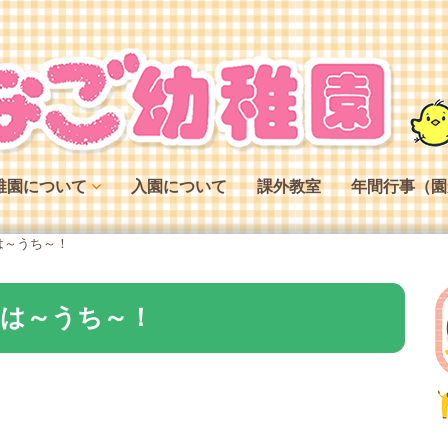
稚園について
入園について
課外教室
年間行事（園
稚園の特色
は～うち～！
稚園の役割
稚園の一日
は～うち～！