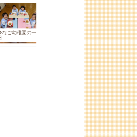
ひなご幼稚園の一
日