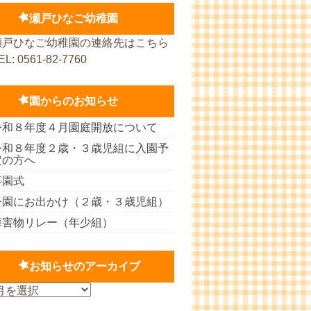
瀬戸ひなご幼稚園
瀬戸ひなご幼稚園の連絡先はこちら
EL: 0561-82-7760
園からのお知らせ
令和８年度４月園庭開放について
令和８年度２歳・３歳児組に入園予
定の方へ
卒園式
公園にお出かけ（２歳・３歳児組）
障害物リレー（年少組）
お知らせのアーカイブ
お
知