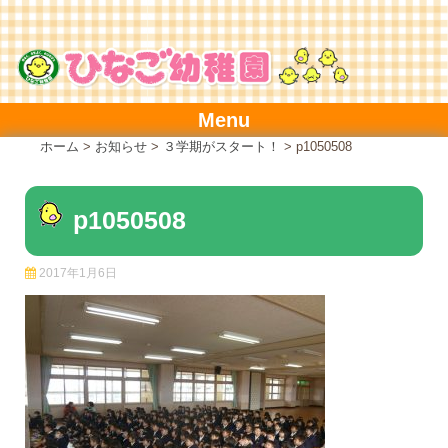
Skip
to
content
Menu
ホーム
>
お知らせ
>
３学期がスタート！
>
p1050508
p1050508
2017年1月6日