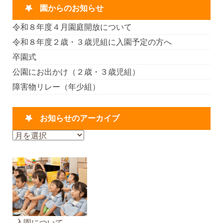
園からのお知らせ
令和８年度４月園庭開放について
令和８年度２歳・３歳児組に入園予定の方へ
卒園式
公園にお出かけ（２歳・３歳児組）
障害物リレー（年少組）
お知らせのアーカイブ
お
知
ら
せ
の
ア
ー
カ
入園について