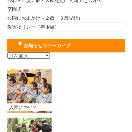
令和８年度２歳・３歳児組に入園予定の方へ
卒園式
公園にお出かけ（２歳・３歳児組）
障害物リレー（年少組）
お知らせのアーカイブ
お
知
ら
せ
の
ア
ー
カ
入園について
イ
ブ