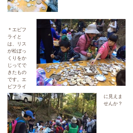
＊エビフ
ライと
は、リス
が松ぼっ
くりをか
じってで
きたもの
です。エ
ビフライ
に見えま
せんか？