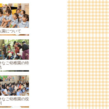
ら
せ
の
ア
ー
入園について
カ
イ
ブ
ひなご幼稚園の特
色
ひなご幼稚園の役
割