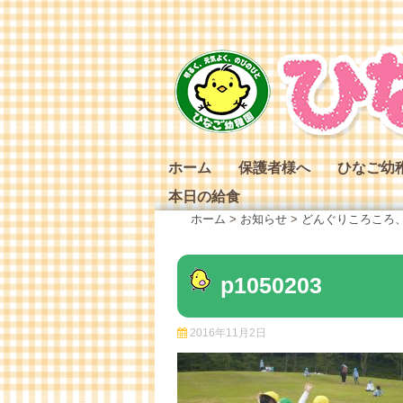
Skip
to
content
ホーム
保護者様へ
ひなご幼
本日の給食
ひなご幼
ホーム
>
お知らせ
>
どんぐりころころ
ひなご幼
ひなご幼
p1050203
2016年11月2日