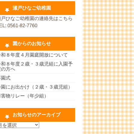
瀬戸ひなご幼稚園
瀬戸ひなご幼稚園の連絡先はこちら
EL: 0561-82-7760
園からのお知らせ
令和８年度４月園庭開放について
令和８年度２歳・３歳児組に入園予
定の方へ
卒園式
公園にお出かけ（２歳・３歳児組）
障害物リレー（年少組）
お知らせのアーカイブ
お
知