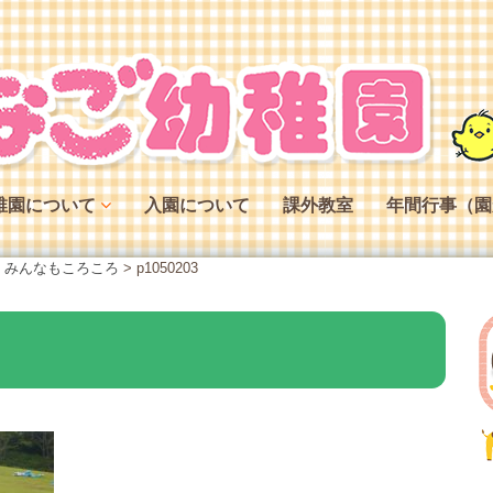
稚園について
入園について
課外教室
年間行事（園
稚園の特色
、みんなもころころ
>
p1050203
稚園の役割
稚園の一日