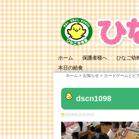
Skip
to
content
ホーム
保護者様へ
ひなご幼
本日の給食
ひなご幼
ホーム
>
お知らせ
>
カードゲームとピ
ひなご幼
ひなご幼
dscn1098
2016年10月26日