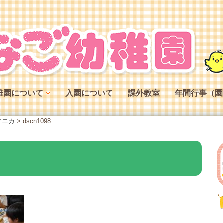
稚園について
入園について
課外教室
年間行事（園
稚園の特色
アニカ
>
dscn1098
稚園の役割
稚園の一日