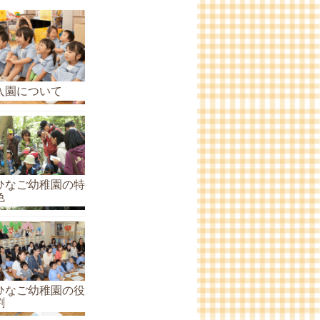
ら
せ
の
ア
ー
入園について
カ
イ
ブ
ひなご幼稚園の特
色
ひなご幼稚園の役
割