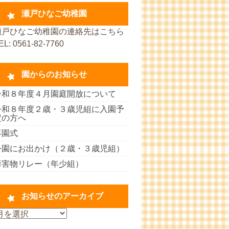
瀬戸ひなご幼稚園
瀬戸ひなご幼稚園の連絡先はこちら
EL: 0561-82-7760
園からのお知らせ
令和８年度４月園庭開放について
令和８年度２歳・３歳児組に入園予
定の方へ
卒園式
公園にお出かけ（２歳・３歳児組）
障害物リレー（年少組）
お知らせのアーカイブ
お
知