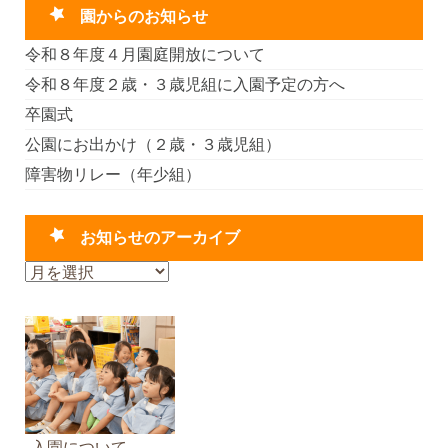
園からのお知らせ
令和８年度４月園庭開放について
令和８年度２歳・３歳児組に入園予定の方へ
卒園式
公園にお出かけ（２歳・３歳児組）
障害物リレー（年少組）
お知らせのアーカイブ
お
知
ら
せ
の
ア
ー
カ
入園について