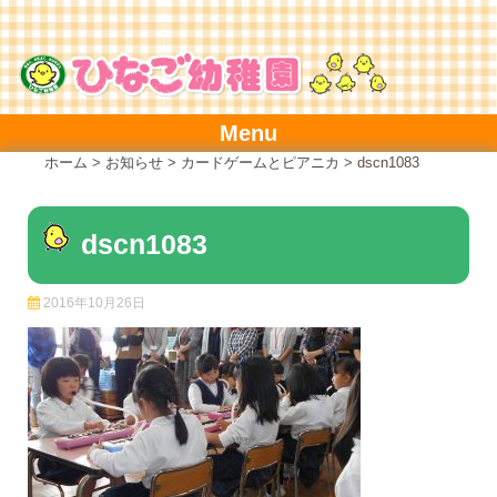
Skip
to
content
Menu
ホーム
>
お知らせ
>
カードゲームとピアニカ
>
dscn1083
dscn1083
2016年10月26日