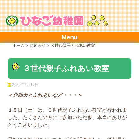
Skip
to
content
Menu
ホーム
>
お知らせ
>
３世代親子ふれあい教室
３世代親子ふれあい教室
2020年2月17日
＜介助犬とふれあいなど・・・＞
１５日（土）は、３世代親子ふれあい教室が行われま
した。たくさんの方にご参加いただき、本当にありが
とうございました。