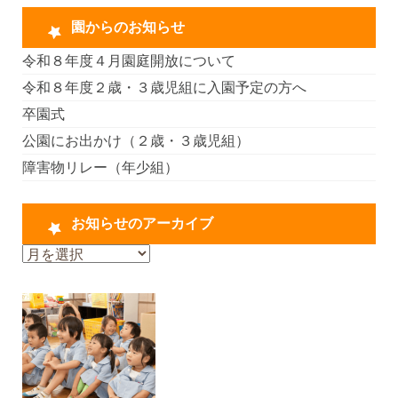
園からのお知らせ
令和８年度４月園庭開放について
令和８年度２歳・３歳児組に入園予定の方へ
卒園式
公園にお出かけ（２歳・３歳児組）
障害物リレー（年少組）
お知らせのアーカイブ
お
知
ら
せ
の
ア
ー