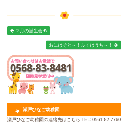
２月の誕生会🎁
おにはそと～！ふくはうち～！
瀬戸ひなご幼稚園
瀬戸ひなご幼稚園の連絡先はこちら TEL: 0561-82-7760