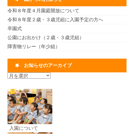
令和８年度４月園庭開放について
令和８年度２歳・３歳児組に入園予定の方へ
卒園式
公園にお出かけ（２歳・３歳児組）
障害物リレー（年少組）
お知らせのアーカイブ
お
知
ら
せ
の
ア
ー
カ
入園について
イ