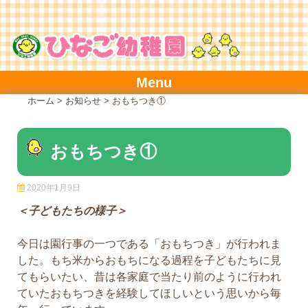
Skip
to
content
Menu
ホーム
>
お知らせ
>
おもちつき①
おもちつき①
2020年1月9日
＜子どもたちの様子＞
今日は園行事の一つである「おもちつき」が行われま
した。もち米からおもちになる過程を子どもたちに見
てもらいたい、昔は各家庭で当たり前のように行われ
ていたおもちつきを経験してほしいという思いから毎