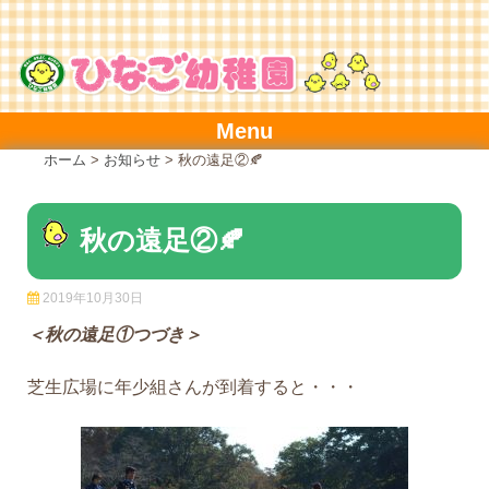
Skip
to
content
Menu
ホーム
>
お知らせ
>
秋の遠足②🍂
秋の遠足②🍂
2019年10月30日
＜秋の遠足①つづき＞
芝生広場に年少組さんが到着すると・・・