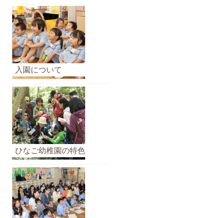
ら
せ
の
ア
ー
カ
入園について
イ
ブ
ひなご幼稚園の特色